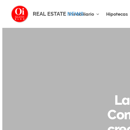
REAL ESTATE
NEWS
Inmobiliario
Hipotecas
La
Com
cre