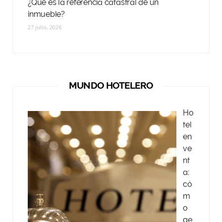
¿Qué es la referencia catastral de un
inmueble?
27 julio, 2026
MUNDO HOTELERO
Ho
tel
en
ve
nt
a:
có
m
o
ge