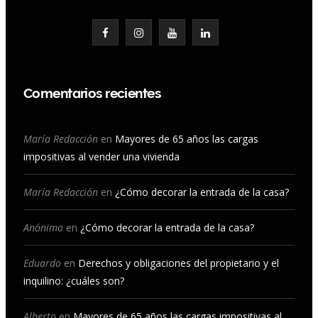
F
I
Y
L
a
n
o
i
c
s
u
n
Comentarios recientes
e
t
T
k
b
a
u
e
María Redacción
en
Mayores de 65 años las cargas
impositivas al vender una vivienda
o
g
b
d
o
r
e
I
María Redacción
en
¿Cómo decorar la entrada de la casa?
k
a
n
Anónimo
en
¿Cómo decorar la entrada de la casa?
m
Eduardo
en
Derechos y obligaciones del propietario y el
inquilino: ¿cuáles son?
Alberto
en
Mayores de 65 años las cargas impositivas al