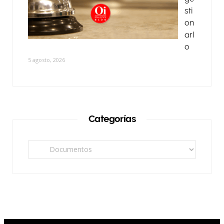
sti
on
arl
o
5 agosto, 2026
Categorías
Categorías