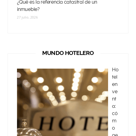
¿Qué es la referencia catastral de un
inmueble?
27 julio, 2026
MUNDO HOTELERO
Ho
tel
en
ve
nt
a:
có
m
o
ge