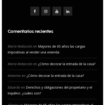
F
I
Y
L
a
n
o
i
c
s
u
n
Comentarios recientes
e
t
T
k
b
a
u
e
María Redacción
en
Mayores de 65 años las cargas
impositivas al vender una vivienda
o
g
b
d
o
r
e
I
María Redacción
en
¿Cómo decorar la entrada de la casa?
k
a
n
Anónimo
en
¿Cómo decorar la entrada de la casa?
m
Eduardo
en
Derechos y obligaciones del propietario y el
inquilino: ¿cuáles son?
Alberto
en
Mayores de 65 años las cargas impositivas al