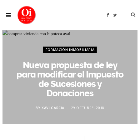
F
T
a
w
c
i
e
t
b
t
o
e
o
r
k
FORMACIÓN INMOBILIARIA
Nueva propuesta de ley
para modificar el Impuesto
de Sucesiones y
Donaciones
BY
XAVI GARCIA
29 OCTUBRE, 2018