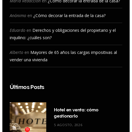
María Redacción
en
¿Cómo decorar la entrada de la casa?
k
a
n
Anónimo
en
¿Cómo decorar la entrada de la casa?
m
Eduardo
en
Derechos y obligaciones del propietario y el
inquilino: ¿cuáles son?
Alberto
en
Mayores de 65 años las cargas impositivas al
vender una vivienda
Últimos Posts
Hotel en venta: cómo
gestionarlo
5 AGOSTO, 2026