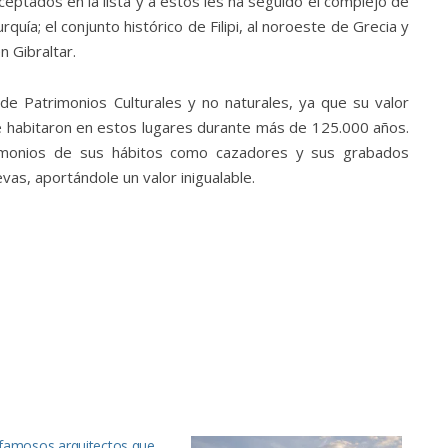
ptados en la lista y a estos les ha seguido el complejo de
quía; el conjunto histórico de Filipi, al noroeste de Grecia y
 Gibraltar.
de Patrimonios Culturales y no naturales, ya que su valor
e habitaron en estos lugares durante más de 125.000 años.
imonios de sus hábitos como cazadores y sus grabados
as, aportándole un valor inigualable.
 famosos arquitectos que