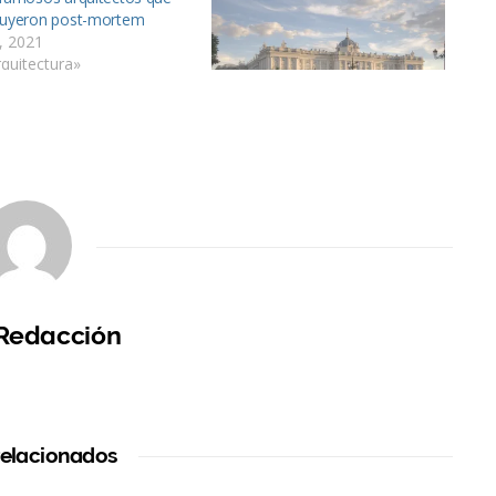
ruyeron post-mortem
o, 2021
quitectura»
Las mejores obras
arquitectónicas de España
23 abril, 2021
En «Ciudades y Barrios»
 Redacción
relacionados