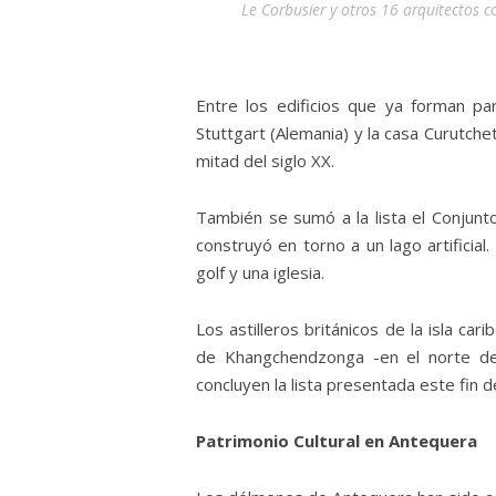
Le Corbusier y otros 16 arquitectos c
Entre los edificios que ya forman par
Stuttgart (Alemania) y la casa Curutche
mitad del siglo XX.
También se sumó a la lista el Conjun
construyó en torno a un lago artificial.
golf y una iglesia.
Los astilleros británicos de la isla ca
de Khangchendzonga -en el norte de
concluyen la lista presentada este fin 
Patrimonio Cultural en Antequera