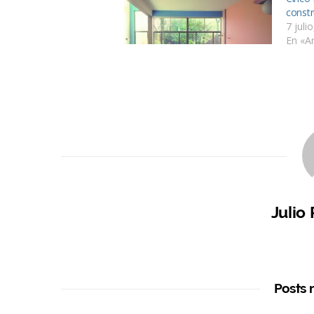
const
7 juli
En «Ar
Las casas de Le Corbusier en el
mundo
21 julio, 2021
En «Arquitectura»
Julio
Posts 