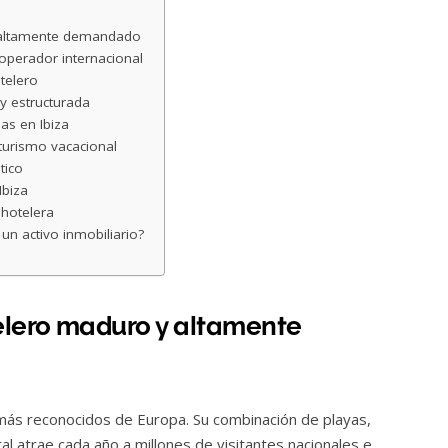
 altamente demandado
 operador internacional
otelero
y estructurada
las en Ibiza
 turismo vacacional
tico
Ibiza
 hotelera
un activo inmobiliario?
elero maduro y altamente
s más reconocidos de Europa. Su combinación de playas,
ral atrae cada año a millones de visitantes nacionales e