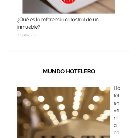
¿Qué es la referencia catastral de un
inmueble?
27 julio, 2026
MUNDO HOTELERO
Ho
tel
en
ve
nt
a:
có