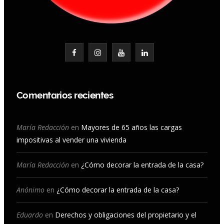
F
I
Y
L
a
n
o
i
c
s
u
n
Comentarios recientes
e
t
T
k
b
a
u
e
María Redacción
en
Mayores de 65 años las cargas
impositivas al vender una vivienda
o
g
b
d
o
r
e
I
María Redacción
en
¿Cómo decorar la entrada de la casa?
k
a
n
Anónimo
en
¿Cómo decorar la entrada de la casa?
m
Eduardo
en
Derechos y obligaciones del propietario y el