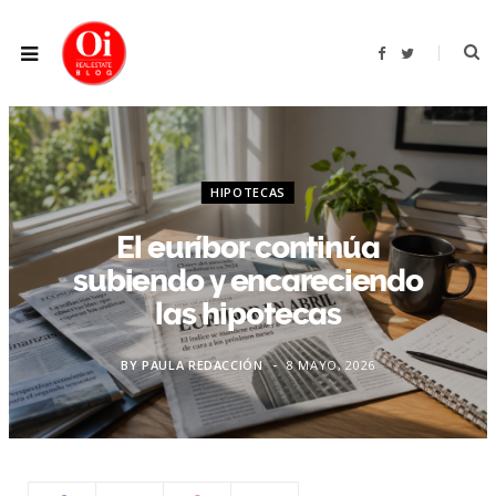
F
T
a
w
c
i
e
t
b
t
o
e
o
r
k
HIPOTECAS
El euríbor continúa
subiendo y encareciendo
las hipotecas
BY
PAULA REDACCIÓN
8 MAYO, 2026