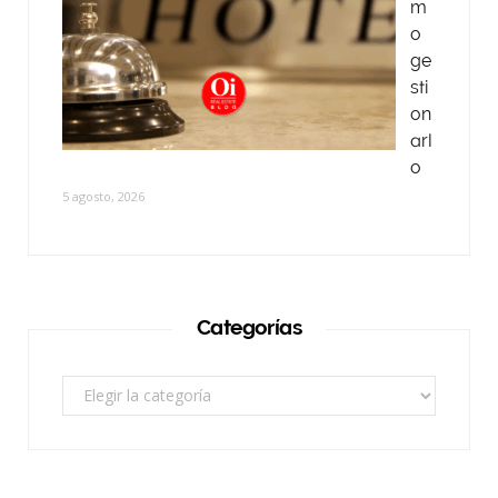
m
o
ge
sti
on
arl
o
5 agosto, 2026
Categorías
Categorías