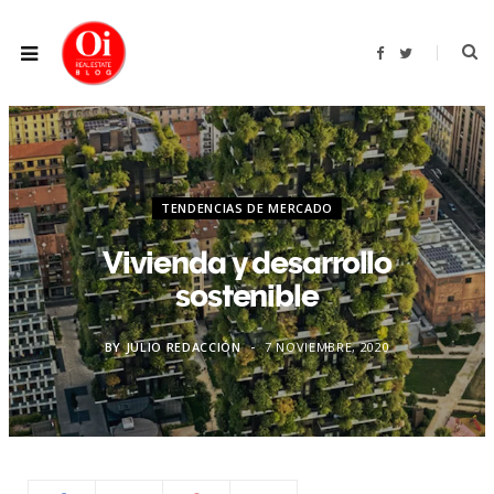
F
T
a
w
c
i
e
t
b
t
o
e
o
r
k
TENDENCIAS DE MERCADO
Vivienda y desarrollo
sostenible
BY
JULIO REDACCIÓN
7 NOVIEMBRE, 2020