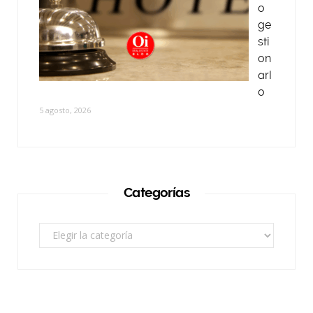
o
ge
sti
on
arl
o
5 agosto, 2026
Categorías
Categorías