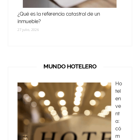
¿Qué es la referencia catastral de un
inmueble?
27 julio, 2026
MUNDO HOTELERO
Ho
tel
en
ve
nt
a:
có
m