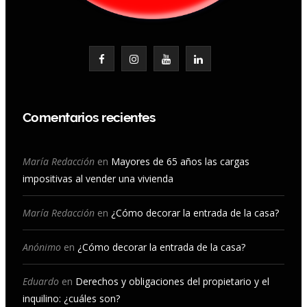
F
I
Y
L
a
n
o
i
c
s
u
n
Comentarios recientes
e
t
T
k
b
a
u
e
María Redacción
en
Mayores de 65 años las cargas
impositivas al vender una vivienda
o
g
b
d
o
r
e
I
María Redacción
en
¿Cómo decorar la entrada de la casa?
k
a
n
Anónimo
en
¿Cómo decorar la entrada de la casa?
m
Eduardo
en
Derechos y obligaciones del propietario y el
inquilino: ¿cuáles son?