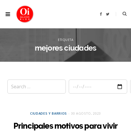
F
T
a
w
c
i
e
t
b
t
XPLOR
o
e
o
r
ETIQUETA
k
mejores ciudades
CIUDADES Y BARRIOS
30 AGOSTO, 2023
Principales motivos para vivir