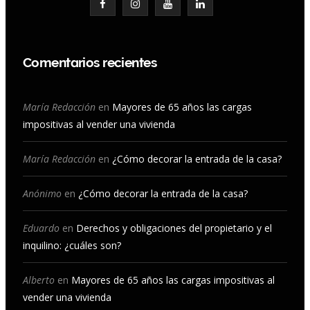
F
I
Y
L
a
n
o
i
c
s
u
n
Comentarios recientes
e
t
T
k
b
a
u
e
María Redacción
en
Mayores de 65 años las cargas
impositivas al vender una vivienda
o
g
b
d
o
r
e
I
María Redacción
en
¿Cómo decorar la entrada de la casa?
k
a
n
Anónimo
en
¿Cómo decorar la entrada de la casa?
m
Eduardo
en
Derechos y obligaciones del propietario y el
inquilino: ¿cuáles son?
Alberto
en
Mayores de 65 años las cargas impositivas al
vender una vivienda