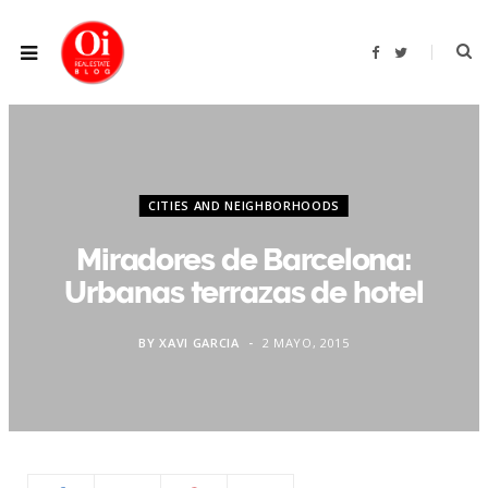
F
T
a
w
c
i
e
t
b
t
o
e
o
r
k
CITIES AND NEIGHBORHOODS
Miradores de Barcelona:
Urbanas terrazas de hotel
BY
XAVI GARCIA
2 MAYO, 2015