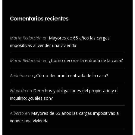
a
n
o
i
c
s
u
n
Comentarios recientes
e
t
T
k
b
a
u
e
María Redacción
en
Mayores de 65 años las cargas
impositivas al vender una vivienda
o
g
b
d
o
r
e
I
María Redacción
en
¿Cómo decorar la entrada de la casa?
k
a
n
Anónimo
en
¿Cómo decorar la entrada de la casa?
m
Eduardo
en
Derechos y obligaciones del propietario y el
inquilino: ¿cuáles son?
Alberto
en
Mayores de 65 años las cargas impositivas al
vender una vivienda