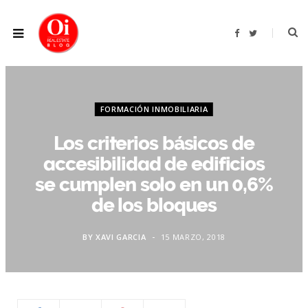
F
T
a
w
c
i
e
t
b
t
o
e
o
r
k
FORMACIÓN INMOBILIARIA
Los criterios básicos de
accesibilidad de edificios
se cumplen solo en un 0,6%
de los bloques
BY
XAVI GARCIA
15 MARZO, 2018