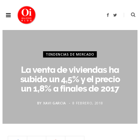
F
T
a
w
c
i
e
t
b
t
o
e
o
r
k
TENDENCIAS DE MERCADO
La venta de viviendas ha
subido un 4,5% y el precio
un 1,8% a finales de 2017
BY
XAVI GARCIA
8 FEBRERO, 2018