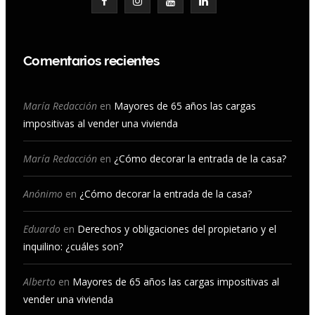
a
n
o
i
c
s
u
n
Comentarios recientes
e
t
T
k
b
a
u
e
María Redacción
en
Mayores de 65 años las cargas
impositivas al vender una vivienda
o
g
b
d
o
r
e
I
María Redacción
en
¿Cómo decorar la entrada de la casa?
k
a
n
Anónimo
en
¿Cómo decorar la entrada de la casa?
m
Eduardo
en
Derechos y obligaciones del propietario y el
inquilino: ¿cuáles son?
Alberto
en
Mayores de 65 años las cargas impositivas al
vender una vivienda