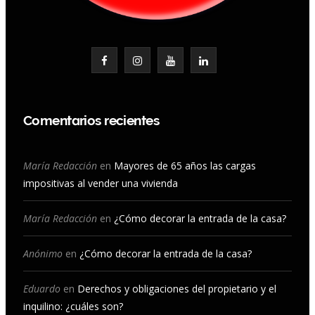
F
I
Y
L
a
n
o
i
c
s
u
n
Comentarios recientes
e
t
T
k
b
a
u
e
María Redacción
en
Mayores de 65 años las cargas
impositivas al vender una vivienda
o
g
b
d
o
r
e
I
María Redacción
en
¿Cómo decorar la entrada de la casa?
k
a
n
Anónimo
en
¿Cómo decorar la entrada de la casa?
m
Eduardo
en
Derechos y obligaciones del propietario y el
inquilino: ¿cuáles son?