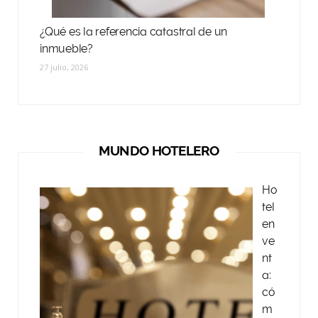
¿Qué es la referencia catastral de un
inmueble?
27 julio, 2026
MUNDO HOTELERO
Ho
tel
en
ve
nt
a:
có
m