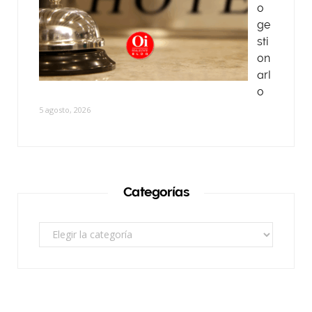
o
ge
sti
on
arl
o
5 agosto, 2026
Categorías
Categorías