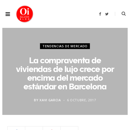
F
T
a
w
c
i
e
t
b
t
o
e
o
r
k
TENDENCIAS DE MERCADO
La compraventa de
viviendas de lujo crece por
encima del mercado
estándar en Barcelona
BY
XAVI GARCIA
6 OCTUBRE, 2017