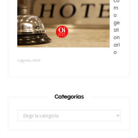
có
m
o
ge
sti
on
arl
o
5 agosto, 2026
Categorías
Categorías