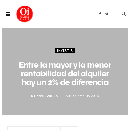
F
T
a
w
c
i
e
t
b
t
o
e
o
r
k
INVERTIR
Entre la mayor y la menor
rentabilidad del alquiler
hay un 2% de diferencia
BY
XAVI GARCIA
13 NOVIEMBRE, 2016