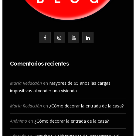
F
I
Y
L
a
n
o
i
c
s
u
n
Comentarios recientes
e
t
T
k
b
a
u
e
María Redacción
en
Mayores de 65 años las cargas
impositivas al vender una vivienda
o
g
b
d
o
r
e
I
María Redacción
en
¿Cómo decorar la entrada de la casa?
k
a
n
Anónimo
en
¿Cómo decorar la entrada de la casa?
m