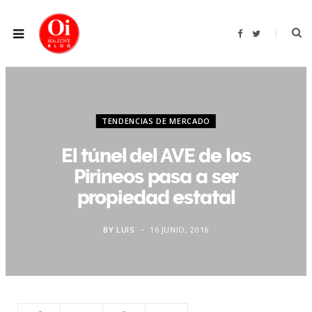
F
T
a
w
c
i
e
t
b
t
o
e
o
r
k
TENDENCIAS DE MERCADO
El túnel del AVE de los
Pirineos pasa a ser
propiedad estatal
BY
LUIS
16 JUNIO, 2016