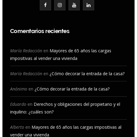
F
I
Y
L
a
n
o
i
c
s
u
n
Comentarios recientes
e
t
T
k
b
a
u
e
María Redacción
en
Mayores de 65 años las cargas
impositivas al vender una vivienda
o
g
b
d
o
r
e
I
María Redacción
en
¿Cómo decorar la entrada de la casa?
k
a
n
Anónimo
en
¿Cómo decorar la entrada de la casa?
m
Eduardo
en
Derechos y obligaciones del propietario y el
inquilino: ¿cuáles son?
Alberto
en
Mayores de 65 años las cargas impositivas al
vender una vivienda