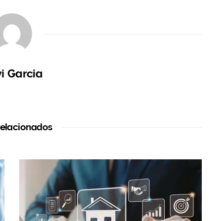
o, 2018
19 abril, 2018
ticias Oi Real Estate»
En «Formación Inmobiliaria»
i Garcia
relacionados