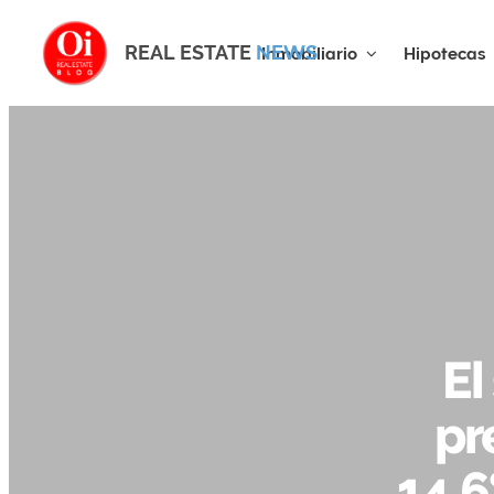
REAL ESTATE
NEWS
Inmobiliario
Hipotecas
El
pr
14,