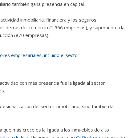
iario también gana presencia en capital.
ctividad inmobiliaria, financiera y los seguros
or detrás del comercio (1.566 empresas), y superando a la
rucción (870 empresas).
a actividad con más presencia fue la ligada al sector
os.
esionalización del sector inmobiliario, sino también la
ia que más crece es la ligada a los inmuebles de alto
iliaria de lujo
. Un negocio en el que
Oi Realtor
es marca de