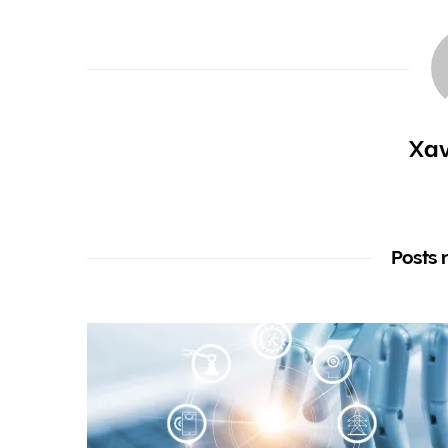
13 junio, 2018
5 may
En «Formación Inmobiliaria»
En «No
Xav
Posts 