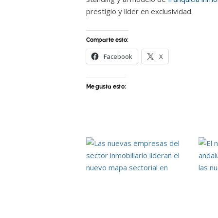
prestigio y líder en exclusividad.
Comparte esto:
Facebook
X
Me gusta esto:
Las nuevas empresas del sector
El neg
inmobiliario lideran la actividad
coge f
económica española
franqu