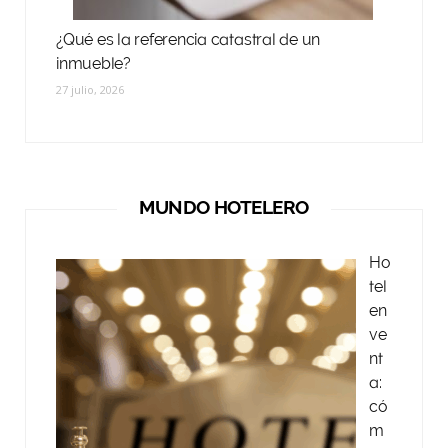
¿Qué es la referencia catastral de un
inmueble?
27 julio, 2026
MUNDO HOTELERO
Ho
tel
en
ve
nt
a:
có
m