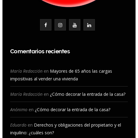
F
I
Y
L
a
n
o
i
c
s
u
n
Comentarios recientes
e
t
T
k
b
a
u
e
María Redacción
en
Mayores de 65 años las cargas
impositivas al vender una vivienda
o
g
b
d
o
r
e
I
María Redacción
en
¿Cómo decorar la entrada de la casa?
k
a
n
Anónimo
en
¿Cómo decorar la entrada de la casa?
m
Eduardo
en
Derechos y obligaciones del propietario y el
inquilino: ¿cuáles son?