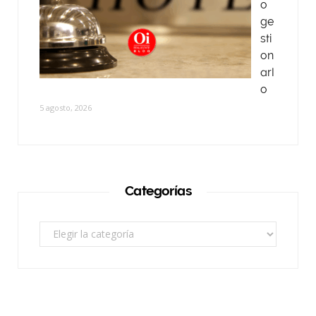
o
ge
sti
on
arl
o
5 agosto, 2026
Categorías
Categorías