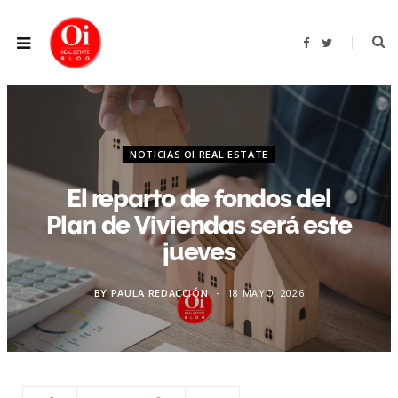
F
T
a
w
c
i
e
t
b
t
o
e
o
r
k
NOTICIAS OI REAL ESTATE
El reparto de fondos del
Plan de Viviendas será este
jueves
BY
PAULA REDACCIÓN
18 MAYO, 2026