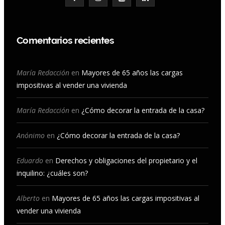
a
n
o
i
c
s
u
n
Comentarios recientes
e
t
T
k
b
a
u
e
María Redacción
en
Mayores de 65 años las cargas
impositivas al vender una vivienda
o
g
b
d
o
r
e
I
María Redacción
en
¿Cómo decorar la entrada de la casa?
k
a
n
Anónimo
en
¿Cómo decorar la entrada de la casa?
m
Eduardo
en
Derechos y obligaciones del propietario y el
inquilino: ¿cuáles son?
Alberto
en
Mayores de 65 años las cargas impositivas al
vender una vivienda