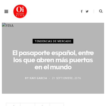
F
T
a
w
c
i
e
t
b
t
o
e
o
r
k
TENDENCIAS DE MERCADO
El pasaporte español, entre
los que abren más puertas
en el mundo
BY
XAVI GARCIA
21 SEPTIEMBRE, 2016