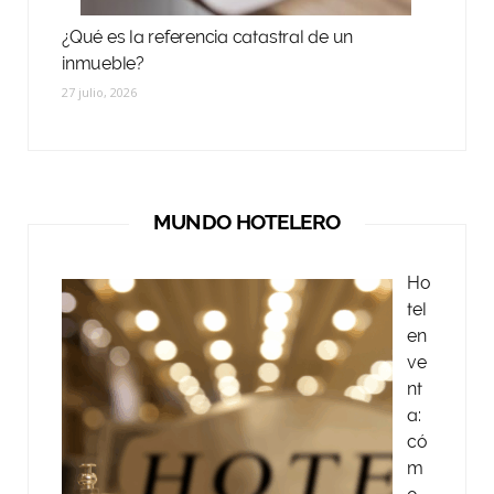
¿Qué es la referencia catastral de un
inmueble?
27 julio, 2026
MUNDO HOTELERO
Ho
tel
en
ve
nt
a:
có
m