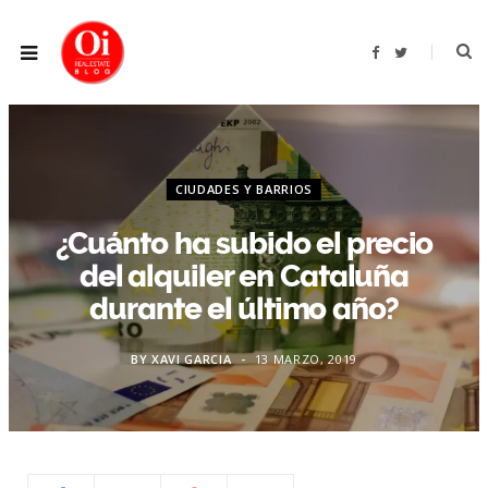
F
T
a
w
c
i
e
t
b
t
o
e
o
r
k
CIUDADES Y BARRIOS
¿Cuánto ha subido el precio
del alquiler en Cataluña
durante el último año?
BY
XAVI GARCIA
13 MARZO, 2019