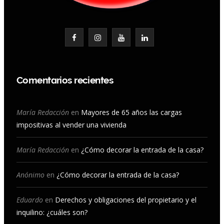
F
I
Y
L
a
n
o
i
c
s
u
n
Comentarios recientes
e
t
T
k
b
a
u
e
María Redacción
en
Mayores de 65 años las cargas
impositivas al vender una vivienda
o
g
b
d
o
r
e
I
María Redacción
en
¿Cómo decorar la entrada de la casa?
k
a
n
Anónimo
en
¿Cómo decorar la entrada de la casa?
m
Eduardo
en
Derechos y obligaciones del propietario y el
inquilino: ¿cuáles son?