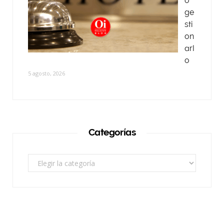
o
ge
sti
on
arl
o
5 agosto, 2026
Categorías
Categorías