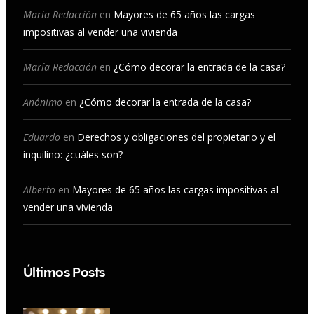
b
a
u
e
María Redacción
en
Mayores de 65 años las cargas
impositivas al vender una vivienda
o
g
b
d
o
r
e
I
María Redacción
en
¿Cómo decorar la entrada de la casa?
k
a
n
Anónimo
en
¿Cómo decorar la entrada de la casa?
m
Eduardo
en
Derechos y obligaciones del propietario y el
inquilino: ¿cuáles son?
Alberto
en
Mayores de 65 años las cargas impositivas al
vender una vivienda
Últimos Posts