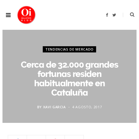
F
T
a
w
c
i
e
t
b
t
o
e
o
r
k
TENDENCIAS DE MERCADO
Cerca de 32.000 grandes
fortunas residen
habitualmente en
Cataluña
BY
XAVI GARCIA
4 AGOSTO, 2017