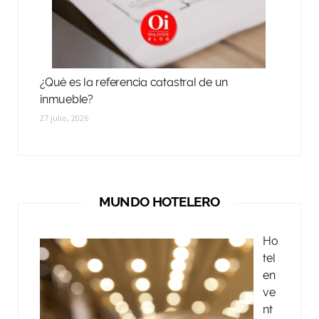
¿Qué es la referencia catastral de un
inmueble?
27 julio, 2026
MUNDO HOTELERO
Ho
tel
en
ve
nt