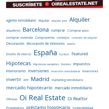
Alquiler
agente inmobiliario
Alquilar
alquilar piso
Barcelona
comprar
Comprar piso
alquileres
comprar vivienda
Compraventa
consejos
contrato de alquiler
Decoración
decoración de interiores
diseño
España
Featured
Diseño de interior
Euríbor
Hipotecas
Impuestos
Hipotecas variables
Hoteles
inversiones
interiorismo
inversores
Inversión inmobiliaria
Madrid
invertir
marketing inmobiliario
IRPF
mercado hipotecario
mercado inmobiliario
Oi Real Estate
Oi Realtor
Oficinas
préstamo hipotecario
Propietarios
Sostenibilidad