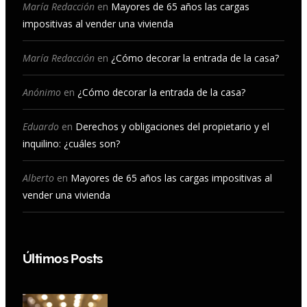
b
a
u
e
María Redacción
en
Mayores de 65 años las cargas
impositivas al vender una vivienda
o
g
b
d
o
r
e
I
María Redacción
en
¿Cómo decorar la entrada de la casa?
k
a
n
Anónimo
en
¿Cómo decorar la entrada de la casa?
m
Eduardo
en
Derechos y obligaciones del propietario y el
inquilino: ¿cuáles son?
Alberto
en
Mayores de 65 años las cargas impositivas al
vender una vivienda
Últimos Posts