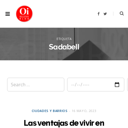
F
T
a
w
c
i
e
t
b
t
XPLOR
o
e
o
r
ETIQUETA
k
Sadabell
CIUDADES Y BARRIOS
16 MAYO, 2023
Las ventajas de vivir en