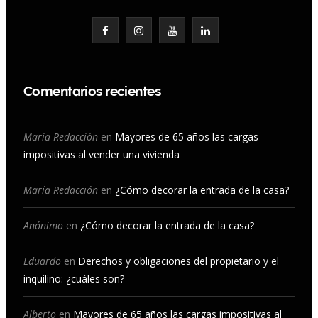
F
I
Y
L
a
n
o
i
c
s
u
n
Comentarios recientes
e
t
T
k
b
a
u
e
María Redacción
en
Mayores de 65 años las cargas
impositivas al vender una vivienda
o
g
b
d
o
r
e
I
María Redacción
en
¿Cómo decorar la entrada de la casa?
k
a
n
Anónimo
en
¿Cómo decorar la entrada de la casa?
m
Eduardo
en
Derechos y obligaciones del propietario y el
inquilino: ¿cuáles son?
Alberto
en
Mayores de 65 años las cargas impositivas al