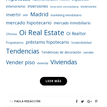
inversiones
interiorismo
inversores
Inversión inmobiliaria
Madrid
invertir
marketing inmobiliario
IRPF
mercado hipotecario
mercado inmobiliario
Oi Real Estate
Oi Realtor
Oficinas
préstamo hipotecario
Propietarios
Sostenibilidad
Tendencias
Tendencias de decoración
vender
Viviendas
Vender piso
vivienda
LEER MÁS
Por
PAULA REDACCIÓN