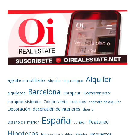
Alquiler
agente inmobiliario
Alquilar
alquilar piso
Barcelona
comprar
Comprar piso
alquileres
comprar vivienda
Compraventa
consejos
contrato de alquiler
Decoración
decoración de interiores
diseño
España
Featured
Diseño de interior
Euríbor
Hipotecas
Impuestos
Hipotecas variables
Hoteles