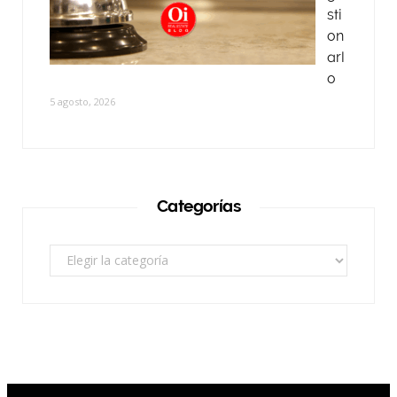
sti
on
arl
o
5 agosto, 2026
Categorías
Categorías