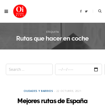
F
T
a
w
c
i
e
t
b
t
XPLOR
o
e
o
r
ETIQUETA
k
Rutas que hacer en coche
CIUDADES Y BARRIOS
22 OCTUBRE, 2021
Mejores rutas de España