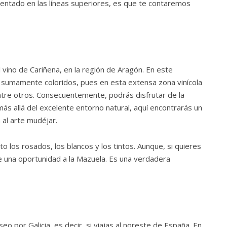
ntado en las líneas superiores, es que te contaremos
l vino de Cariñena, en la región de Aragón. En este
 sumamente coloridos, pues en esta extensa zona vinícola
ntre otros. Consecuentemente, podrás disfrutar de la
ás allá del excelente entorno natural, aquí encontrarás un
 al arte mudéjar.
o los rosados, los blancos y los tintos. Aunque, si quieres
una oportunidad a la Mazuela. Es una verdadera
eo por Galicia, es decir, si viajas al noreste de España. En