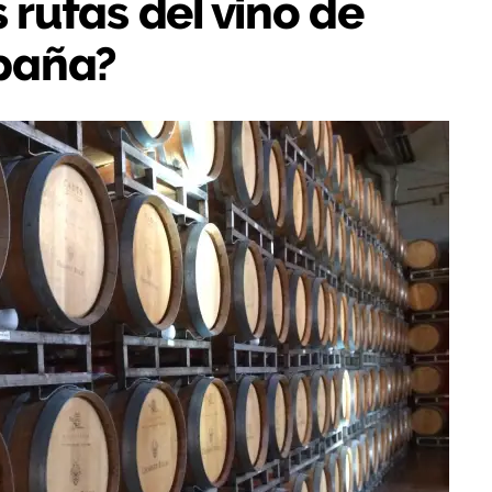
 rutas del vino de
paña?