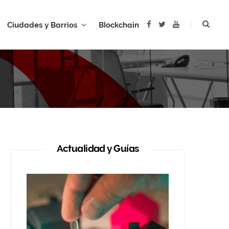
F
T
Y
Ciudades y Barrios
Blockchain
a
w
o
c
i
u
e
t
T
b
t
u
AR
o
e
b
o
r
e
k
Actualidad y Guías