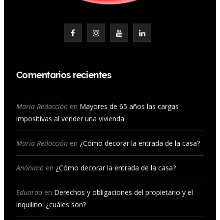
F
I
Y
L
a
n
o
i
c
s
u
n
Comentarios recientes
e
t
T
k
b
a
u
e
María Redacción
en
Mayores de 65 años las cargas
impositivas al vender una vivienda
o
g
b
d
o
r
e
I
María Redacción
en
¿Cómo decorar la entrada de la casa?
k
a
n
Anónimo
en
¿Cómo decorar la entrada de la casa?
m
Eduardo
en
Derechos y obligaciones del propietario y el
inquilino: ¿cuáles son?