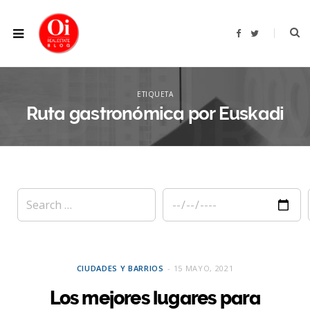
F
T
a
w
c
i
e
t
b
t
XPLOR
o
e
o
r
ETIQUETA
k
Ruta gastronómica por Euskadi
CIUDADES Y BARRIOS
15 MAYO, 2021
Los mejores lugares para