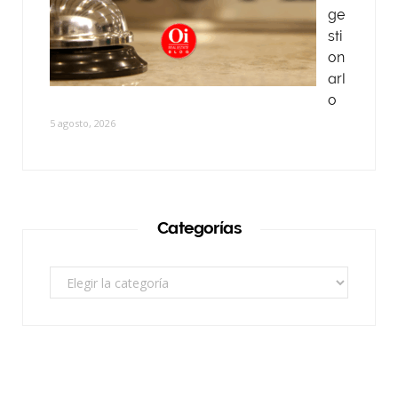
ge
sti
on
arl
o
5 agosto, 2026
Categorías
Categorías