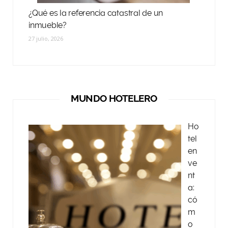
¿Qué es la referencia catastral de un
inmueble?
27 julio, 2026
MUNDO HOTELERO
Ho
tel
en
ve
nt
a:
có
m
o