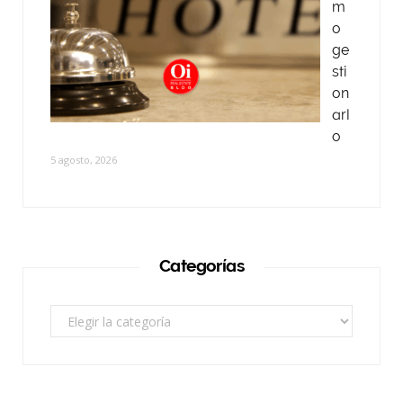
m
o
ge
sti
on
arl
o
5 agosto, 2026
Categorías
Categorías