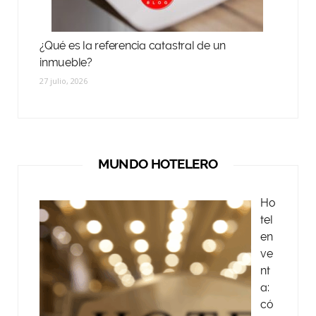
¿Qué es la referencia catastral de un
inmueble?
27 julio, 2026
MUNDO HOTELERO
Ho
tel
en
ve
nt
a:
có