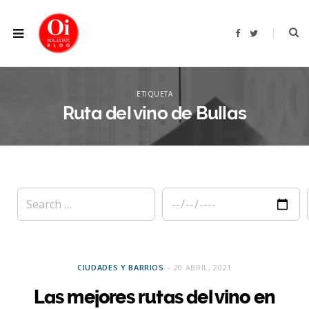
F
T
a
w
c
i
e
t
b
t
XPLOR
o
e
o
r
ETIQUETA
k
Ruta del vino de Bullas
CIUDADES Y BARRIOS
20 ABRIL, 2021
Las mejores rutas del vino en