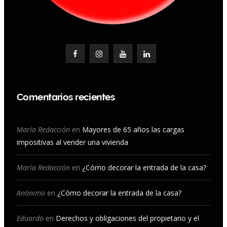
F
I
Y
L
a
n
o
i
c
s
u
n
Comentarios recientes
e
t
T
k
b
a
u
e
María Redacción
en
Mayores de 65 años las cargas
impositivas al vender una vivienda
o
g
b
d
o
r
e
I
María Redacción
en
¿Cómo decorar la entrada de la casa?
k
a
n
Anónimo
en
¿Cómo decorar la entrada de la casa?
m
Eduardo
en
Derechos y obligaciones del propietario y el