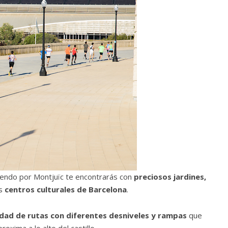
riendo por Montjuïc te encontrarás con
preciosos jardines,
s
centros culturales de Barcelona
.
nidad de rutas con diferentes desniveles y rampas
que
xima a lo alto del castillo.