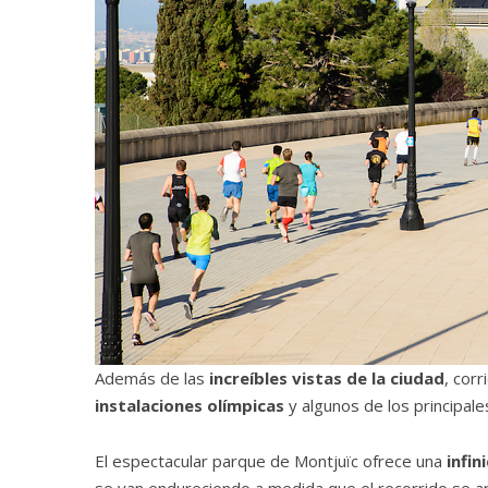
Además de las
increíbles vistas de la ciudad
, cor
instalaciones olímpicas
y algunos de los principale
El espectacular parque de Montjuïc ofrece una
infi
se van endureciendo a medida que el recorrido se apro