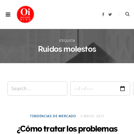
F
T
a
w
c
i
e
t
b
t
XPLOR
o
e
o
r
ETIQUETA
k
Ruidos molestos
TENDENCIAS DE MERCADO
3 MAYO, 2021
¿Cómo tratar los problemas