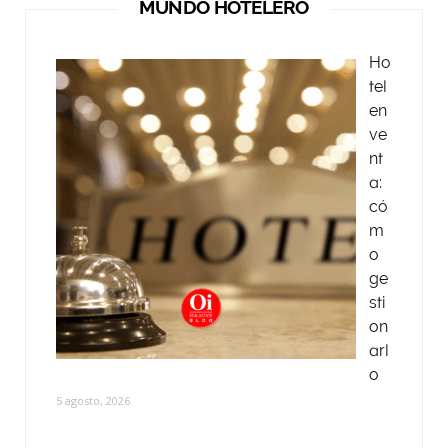
MUNDO HOTELERO
Ho
tel
en
ve
nt
a:
có
m
o
ge
sti
on
arl
o
5 agosto, 2026