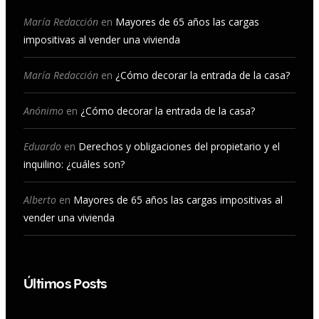
b
a
u
e
María Redacción
en
Mayores de 65 años las cargas
impositivas al vender una vivienda
o
g
b
d
o
r
e
I
María Redacción
en
¿Cómo decorar la entrada de la casa?
k
a
n
Anónimo
en
¿Cómo decorar la entrada de la casa?
m
Eduardo
en
Derechos y obligaciones del propietario y el
inquilino: ¿cuáles son?
Alberto
en
Mayores de 65 años las cargas impositivas al
vender una vivienda
Últimos Posts