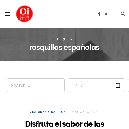
F
T
a
w
c
i
e
t
b
t
XPLOR
o
e
o
r
ETIQUETA
k
rosquillas españolas
CIUDADES Y BARRIOS
13 AGOSTO, 2021
Disfruta el sabor de las