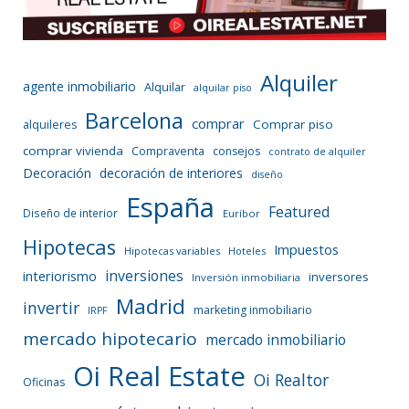
Alquiler
agente inmobiliario
Alquilar
alquilar piso
Barcelona
comprar
Comprar piso
alquileres
comprar vivienda
Compraventa
consejos
contrato de alquiler
Decoración
decoración de interiores
diseño
España
Featured
Diseño de interior
Euríbor
Hipotecas
Impuestos
Hipotecas variables
Hoteles
inversiones
interiorismo
inversores
Inversión inmobiliaria
Madrid
invertir
marketing inmobiliario
IRPF
mercado hipotecario
mercado inmobiliario
Oi Real Estate
Oi Realtor
Oficinas