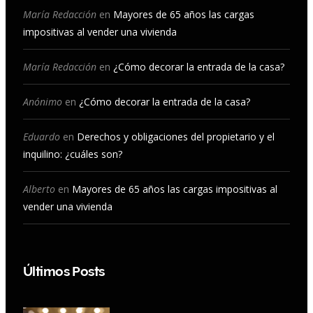
b
a
u
e
María Redacción
en
Mayores de 65 años las cargas
impositivas al vender una vivienda
o
g
b
d
o
r
e
I
María Redacción
en
¿Cómo decorar la entrada de la casa?
k
a
n
Anónimo
en
¿Cómo decorar la entrada de la casa?
m
Eduardo
en
Derechos y obligaciones del propietario y el
inquilino: ¿cuáles son?
Alberto
en
Mayores de 65 años las cargas impositivas al
vender una vivienda
Últimos Posts