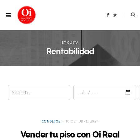
F
T
a
w
c
i
e
t
b
t
XPLOR
o
e
o
r
ETIQUETA
k
Rentabilidad
CONSEJOS
10 OCTUBRE, 2024
Vender tu piso con Oi Real