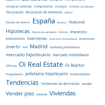
comprar vivienda
Compraventa
consejos
contrato de alquiler
Decoración
decoración de interiores
diseño
España
Featured
Diseño de interior
Euríbor
Hipotecas
Impuestos
Hipotecas variables
Hoteles
inversiones
interiorismo
inversores
Inversión inmobiliaria
Madrid
invertir
marketing inmobiliario
IRPF
mercado hipotecario
mercado inmobiliario
Oi Real Estate
Oi Realtor
Oficinas
préstamo hipotecario
Propietarios
Sostenibilidad
Tendencias
Tendencias de decoración
vender
Viviendas
Vender piso
vivienda