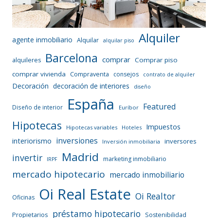
Alquiler
agente inmobiliario
Alquilar
alquilar piso
Barcelona
comprar
Comprar piso
alquileres
comprar vivienda
Compraventa
consejos
contrato de alquiler
Decoración
decoración de interiores
diseño
España
Featured
Diseño de interior
Euríbor
Hipotecas
Impuestos
Hipotecas variables
Hoteles
inversiones
interiorismo
inversores
Inversión inmobiliaria
Madrid
invertir
marketing inmobiliario
IRPF
mercado hipotecario
mercado inmobiliario
Oi Real Estate
Oi Realtor
Oficinas
préstamo hipotecario
Propietarios
Sostenibilidad