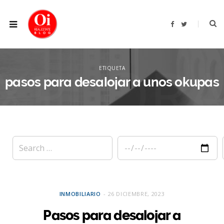
F
T
a
w
c
i
e
t
b
t
XPLOR
o
e
o
r
ETIQUETA
k
pasos para desalojar a unos okupas
INMOBILIARIO
26 DICIEMBRE, 2023
Pasos para desalojar a