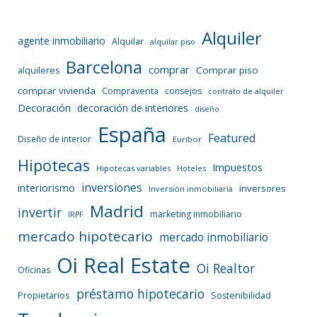
Alquiler
agente inmobiliario
Alquilar
alquilar piso
Barcelona
comprar
Comprar piso
alquileres
comprar vivienda
Compraventa
consejos
contrato de alquiler
Decoración
decoración de interiores
diseño
España
Featured
Diseño de interior
Euríbor
Hipotecas
Impuestos
Hipotecas variables
Hoteles
inversiones
interiorismo
inversores
Inversión inmobiliaria
Madrid
invertir
marketing inmobiliario
IRPF
mercado hipotecario
mercado inmobiliario
Oi Real Estate
Oi Realtor
Oficinas
préstamo hipotecario
Propietarios
Sostenibilidad