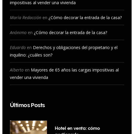
impositivas al vender una vivienda
o
g
b
d
o
r
e
I
María Redacción
en
¿Cómo decorar la entrada de la casa?
k
a
n
Anónimo
en
¿Cómo decorar la entrada de la casa?
m
Eduardo
en
Derechos y obligaciones del propietario y el
inquilino: ¿cuáles son?
Alberto
en
Mayores de 65 años las cargas impositivas al
vender una vivienda
Últimos Posts
Hotel en venta: cómo