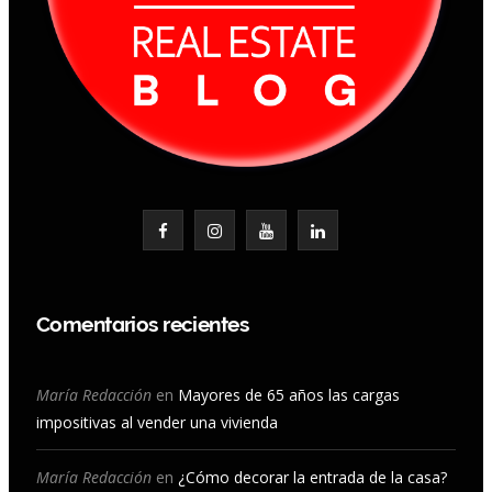
F
I
Y
L
a
n
o
i
c
s
u
n
Comentarios recientes
e
t
T
k
b
a
u
e
María Redacción
en
Mayores de 65 años las cargas
impositivas al vender una vivienda
o
g
b
d
o
r
e
I
María Redacción
en
¿Cómo decorar la entrada de la casa?