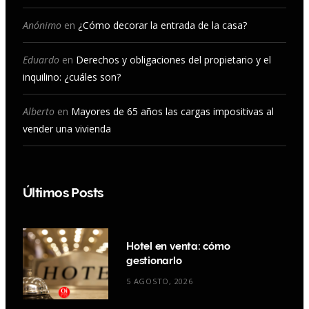
k
a
n
Anónimo
en
¿Cómo decorar la entrada de la casa?
m
Eduardo
en
Derechos y obligaciones del propietario y el
inquilino: ¿cuáles son?
Alberto
en
Mayores de 65 años las cargas impositivas al
vender una vivienda
Últimos Posts
Hotel en venta: cómo
gestionarlo
5 AGOSTO, 2026