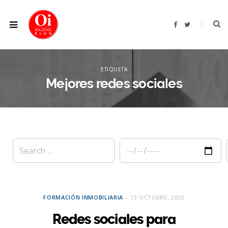
F
T
a
w
c
i
e
t
b
t
XPLOR
o
e
o
r
ETIQUETA
k
Mejores redes sociales
FORMACIÓN INMOBILIARIA
13 OCTUBRE, 2020
Redes sociales para