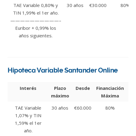
TAE Variable 0,80% y
30 años
€30.000
80%
TIN 1,99% el 1er año.
——————————–
Euribor + 0,99% los
años siguientes.
Hipoteca Variable Santander Online
Interés
Plazo
Desde
Financiación
Req
máximo
Máxima
Pri
TAE Variable
30 años
€60.000
80%
Con
1,07% y TIN
nóm
1,59% el 1er
real
año.
dom