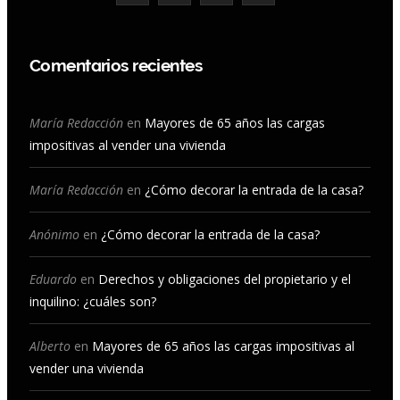
a
n
o
i
c
s
u
n
Comentarios recientes
e
t
T
k
b
a
u
e
María Redacción
en
Mayores de 65 años las cargas
impositivas al vender una vivienda
o
g
b
d
o
r
e
I
María Redacción
en
¿Cómo decorar la entrada de la casa?
k
a
n
Anónimo
en
¿Cómo decorar la entrada de la casa?
m
Eduardo
en
Derechos y obligaciones del propietario y el
inquilino: ¿cuáles son?
Alberto
en
Mayores de 65 años las cargas impositivas al
vender una vivienda