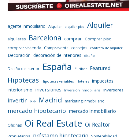
Alquiler
agente inmobiliario
Alquilar
alquilar piso
Barcelona
comprar
Comprar piso
alquileres
comprar vivienda
Compraventa
consejos
contrato de alquiler
Decoración
decoración de interiores
diseño
España
Featured
Diseño de interior
Euríbor
Hipotecas
Impuestos
Hipotecas variables
Hoteles
inversiones
interiorismo
inversores
Inversión inmobiliaria
Madrid
invertir
marketing inmobiliario
IRPF
mercado hipotecario
mercado inmobiliario
Oi Real Estate
Oi Realtor
Oficinas
préstamo hipotecario
Propietarios
Sostenibilidad