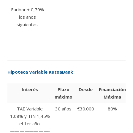
———————-
y e
Euribor + 0,79%
3 r
los años
pos
siguientes.
tar
cré
seg
vid
de 
Hipoteca Variable KutxaBank
Interés
Plazo
Desde
Financiación
R
máximo
Máxima
P
TAE Variable
30 años
€30.000
80%
C
1,08% y TIN 1,45%
n
el 1er año.
p
————————-
p