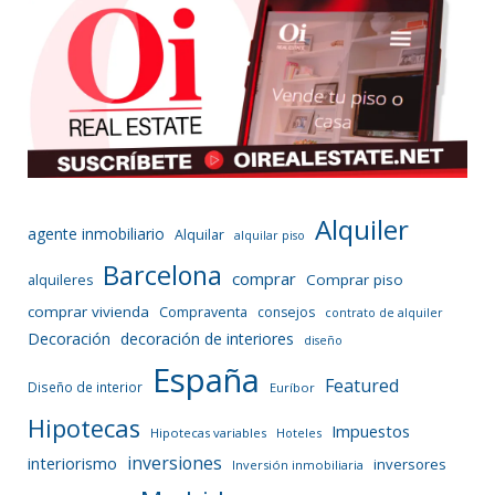
Alquiler
agente inmobiliario
Alquilar
alquilar piso
Barcelona
comprar
Comprar piso
alquileres
comprar vivienda
Compraventa
consejos
contrato de alquiler
Decoración
decoración de interiores
diseño
España
Featured
Diseño de interior
Euríbor
Hipotecas
Impuestos
Hipotecas variables
Hoteles
inversiones
interiorismo
inversores
Inversión inmobiliaria