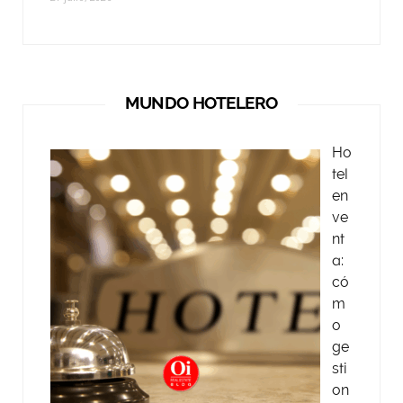
MUNDO HOTELERO
Ho
tel
en
ve
nt
a:
có
m
o
ge
sti
on