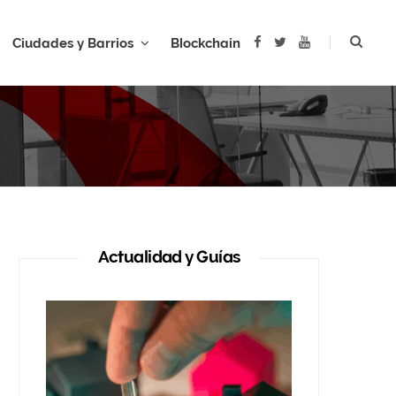
F
T
Y
Ciudades y Barrios
Blockchain
a
w
o
c
i
u
e
t
T
b
t
u
AR
o
e
b
o
r
e
k
Actualidad y Guías