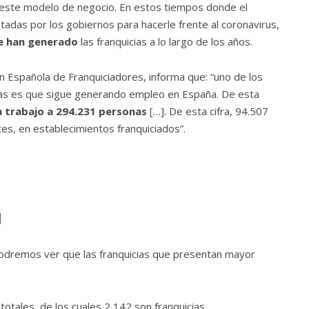
de este modelo de negocio. En estos tiempos donde el
das por los gobiernos para hacerle frente al coronavirus,
e han generado
las franquicias a lo largo de los años.
n Española de Franquiciadores, informa que: “uno de los
cias es que sigue generando empleo en España. De esta
a trabajo a 294.231 personas
[…]. De esta cifra, 94.507
tes, en establecimientos franquiciados”.
d
podremos ver que las franquicias que presentan mayor
totales, de los cuales 2 142 son franquicias.