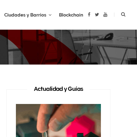
F
T
Y
Ciudades y Barrios
Blockchain
a
w
o
c
i
u
e
t
T
b
t
u
AR
o
e
b
o
r
e
k
Actualidad y Guías