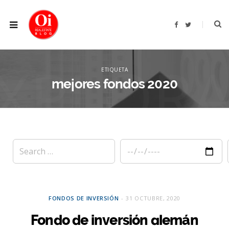
F
T
a
w
c
i
e
t
b
t
XPLOR
o
e
o
r
ETIQUETA
k
mejores fondos 2020
FONDOS DE INVERSIÓN
31 OCTUBRE, 2020
Fondo de inversión alemán