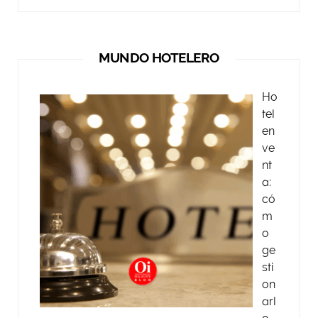
MUNDO HOTELERO
Ho
tel
en
ve
nt
a:
có
m
o
ge
sti
on
arl