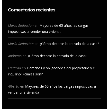
c
s
u
n
Comentarios recientes
e
t
T
k
b
a
u
e
María Redacción
en
Mayores de 65 años las cargas
impositivas al vender una vivienda
o
g
b
d
o
r
e
I
María Redacción
en
¿Cómo decorar la entrada de la casa?
k
a
n
Anónimo
en
¿Cómo decorar la entrada de la casa?
m
Eduardo
en
Derechos y obligaciones del propietario y el
inquilino: ¿cuáles son?
Alberto
en
Mayores de 65 años las cargas impositivas al
vender una vivienda