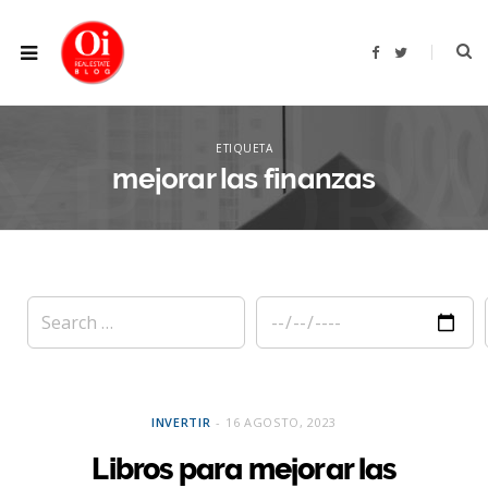
F
T
a
w
c
i
e
t
b
t
XPLOR
o
e
o
r
ETIQUETA
k
mejorar las finanzas
INVERTIR
16 AGOSTO, 2023
Libros para mejorar las