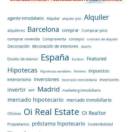
Alquiler
agente inmobiliario
Alquilar
alquilar piso
Barcelona
comprar
Comprar piso
alquileres
comprar vivienda
Compraventa
consejos
contrato de alquiler
Decoración
decoración de interiores
diseño
España
Featured
Diseño de interior
Euríbor
Hipotecas
Impuestos
Hipotecas variables
Hoteles
inversiones
interiorismo
inversores
Inversión inmobiliaria
Madrid
invertir
marketing inmobiliario
IRPF
mercado hipotecario
mercado inmobiliario
Oi Real Estate
Oi Realtor
Oficinas
préstamo hipotecario
Propietarios
Sostenibilidad