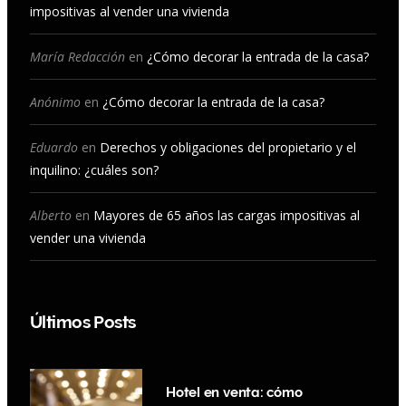
impositivas al vender una vivienda
o
g
b
d
o
r
e
I
María Redacción
en
¿Cómo decorar la entrada de la casa?
k
a
n
Anónimo
en
¿Cómo decorar la entrada de la casa?
m
Eduardo
en
Derechos y obligaciones del propietario y el
inquilino: ¿cuáles son?
Alberto
en
Mayores de 65 años las cargas impositivas al
vender una vivienda
Últimos Posts
Hotel en venta: cómo