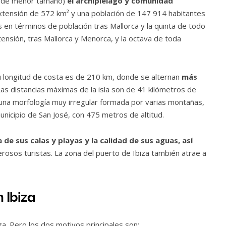
es de menor tamaño)
el archipiélago y comunidad
extensión de 572 km² y una población de 147 914 habitantes
s en términos de población tras Mallorca y la quinta de todo
extensión, tras Mallorca y Menorca, y la octava de toda
 Su longitud de costa es de 210 km, donde se alternan
más
Las distancias máximas de la isla son de 41 kilómetros de
 una morfología muy irregular formada por varias montañas,
municipio de San José, con 475 metros de altitud.
a de sus calas y playas y la calidad de sus aguas, así
rosos turistas. La zona del puerto de Ibiza también atrae a
 Ibiza
za. Pero los dos motivos principales son: