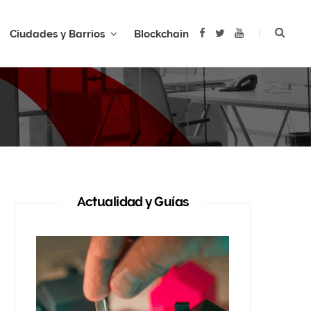
F
T
Y
Ciudades y Barrios
Blockchain
a
w
o
c
i
u
e
t
T
b
t
u
AR
o
e
b
o
r
e
k
Actualidad y Guías