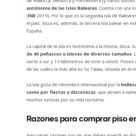
de Mallorca, Menorca y Formentera (y varios islot
autónoma de las Islas Baleares
. Cuenta con una 
(
INE
2019). Por lo que es la segunda isla de Baleare
el país.​ Ibiza es, además, la tercera isla balear en 
España.
La capital de la isla es homónima a la misma, Ibiza.
de 40 peñascos e islotes de diversos tamaños
. 
norte a sur y 15 kilómetros de este a oeste. Posee
de las cuales la más alta es Sa Talaia, situada en el 
La isla goza de renombre internacional por la
bellez
como por fiestas y discotecas
, que atraen a nume
muchos turistas por su vida nocturna.
Razones para comprar piso en
Hay varias razones por las que debes invertir en Ibi