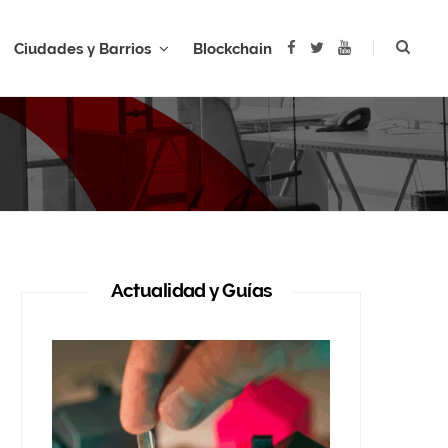
F
T
Y
Ciudades y Barrios
Blockchain
a
w
o
c
i
u
e
t
T
b
t
u
AR
o
e
b
o
r
e
k
Actualidad y Guías