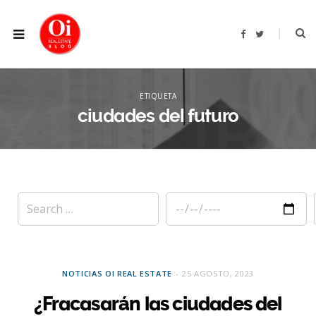
F
T
a
w
c
i
e
t
b
t
XPLOR
o
e
o
r
ETIQUETA
k
ciudades del futuro
NOTICIAS OI REAL ESTATE
25 AGOSTO, 2023
¿Fracasarán las ciudades del