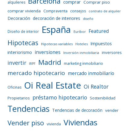
Barcelona
comprar
Comprar piso
alquileres
comprar vivienda
Compraventa
consejos
contrato de alquiler
Decoración
decoración de interiores
diseño
España
Featured
Diseño de interior
Euríbor
Hipotecas
Impuestos
Hipotecas variables
Hoteles
inversiones
interiorismo
inversores
Inversión inmobiliaria
Madrid
invertir
marketing inmobiliario
IRPF
mercado hipotecario
mercado inmobiliario
Oi Real Estate
Oi Realtor
Oficinas
préstamo hipotecario
Propietarios
Sostenibilidad
Tendencias
Tendencias de decoración
vender
Viviendas
Vender piso
vivienda