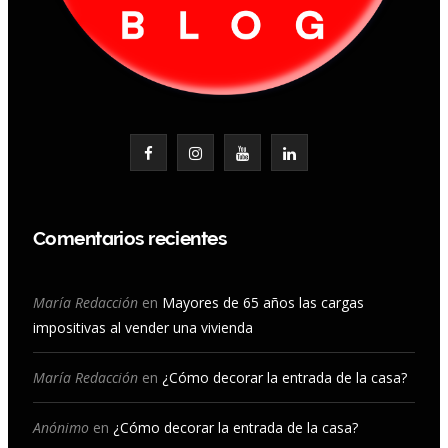
F
I
Y
L
a
n
o
i
c
s
u
n
Comentarios recientes
e
t
T
k
b
a
u
e
María Redacción
en
Mayores de 65 años las cargas
impositivas al vender una vivienda
o
g
b
d
o
r
e
I
María Redacción
en
¿Cómo decorar la entrada de la casa?
k
a
n
Anónimo
en
¿Cómo decorar la entrada de la casa?
m