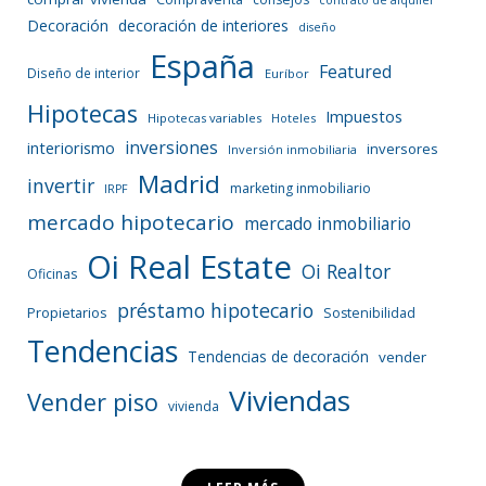
Decoración
decoración de interiores
diseño
España
Featured
Diseño de interior
Euríbor
Hipotecas
Impuestos
Hipotecas variables
Hoteles
inversiones
interiorismo
inversores
Inversión inmobiliaria
Madrid
invertir
marketing inmobiliario
IRPF
mercado hipotecario
mercado inmobiliario
Oi Real Estate
Oi Realtor
Oficinas
préstamo hipotecario
Propietarios
Sostenibilidad
Tendencias
Tendencias de decoración
vender
Viviendas
Vender piso
vivienda