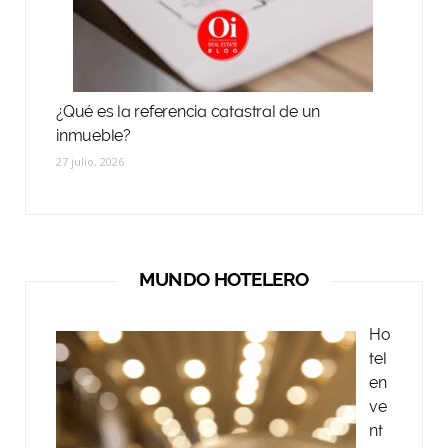
¿Qué es la referencia catastral de un
inmueble?
27 julio, 2026
MUNDO HOTELERO
Ho
tel
en
ve
nt