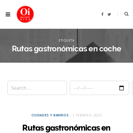
F
T
a
w
c
i
e
t
b
t
XPLOR
o
e
o
r
ETIQUETA
k
Rutas gastronómicas en coche
CIUDADES Y BARRIOS
1 FEBRERO, 2023
Rutas gastronómicas en